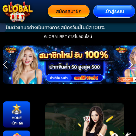
สมัครสมาชิก
เข้าสู่ระบบ
ี่เป็นตัวแทนอย่างเป็นทางการ สมัครวันนี้โบนัส 100%
GLOBALBET คาสิโนออนไลน์
HOME
หน้าหลัก